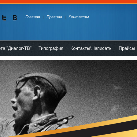
Главная
Правила
Контакты
Мы в
Мы в
Twitte
vKont
akte
ета "Диалог-ТВ"
Типография
Контакты\Написать
Прайсы