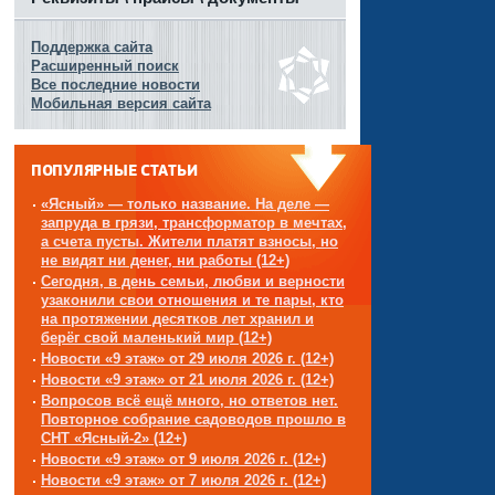
Поддержка сайта
Расширенный поиск
Все последние новости
Мобильная версия сайта
ПОПУЛЯРНЫЕ СТАТЬИ
«Ясный» — только название. На деле —
запруда в грязи, трансформатор в мечтах,
а счета пусты. Жители платят взносы, но
не видят ни денег, ни работы (12+)
Сегодня, в день семьи, любви и верности
узаконили свои отношения и те пары, кто
на протяжении десятков лет хранил и
берёг свой маленький мир (12+)
Новости «9 этаж» от 29 июля 2026 г. (12+)
Новости «9 этаж» от 21 июля 2026 г. (12+)
Вопросов всё ещё много, но ответов нет.
Повторное собрание садоводов прошло в
СНТ «Ясный-2» (12+)
Новости «9 этаж» от 9 июля 2026 г. (12+)
Новости «9 этаж» от 7 июля 2026 г. (12+)