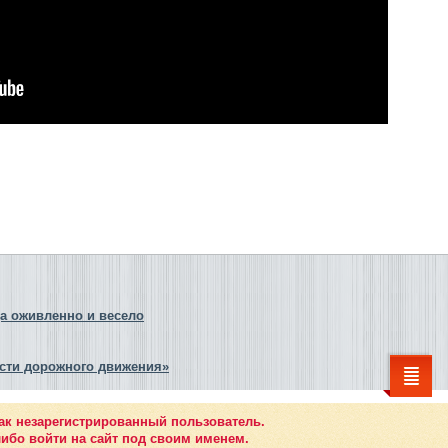
да оживленно и весело
сти дорожного движения»
ак незарегистрированный пользователь.
ибо войти на сайт под своим именем.