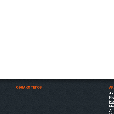
ОБЛАКО ТЕГОВ
АР
Авг
Ию
Ию
Ма
Ап