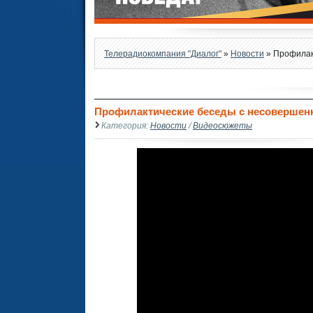
Телерадиокомпания "Диалог"
»
Новости
» Профилак
Профилактические беседы с несовершен
Категория:
Новости
/
Видеосюжеты