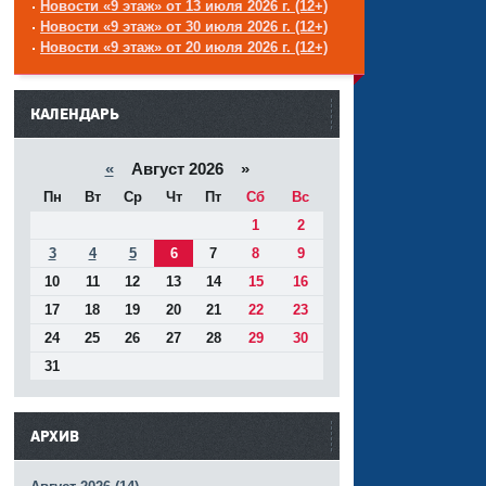
Новости «9 этаж» от 13 июля 2026 г. (12+)
Новости «9 этаж» от 30 июля 2026 г. (12+)
Новости «9 этаж» от 20 июля 2026 г. (12+)
------
КАЛЕНДАРЬ
«
Август 2026 »
Пн
Вт
Ср
Чт
Пт
Сб
Вс
1
2
3
4
5
6
7
8
9
10
11
12
13
14
15
16
17
18
19
20
21
22
23
24
25
26
27
28
29
30
31
АРХИВ