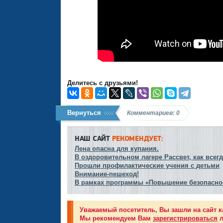
Делитесь с друзьями!
Вернуться
Комментариев: 0
НАШ САЙТ
РЕКОМЕНДУЕТ:
Лена опасна для купания.
В оздоровительном лагере Рассвет, как всег
Прошли профилактические учения с детьми
Внимание-пешеход!
В рамках программы «Повышение безопасно
Уважаемый посетитель, Вы зашли на сайт к
Мы рекомендуем Вам
зарегистрироваться
л