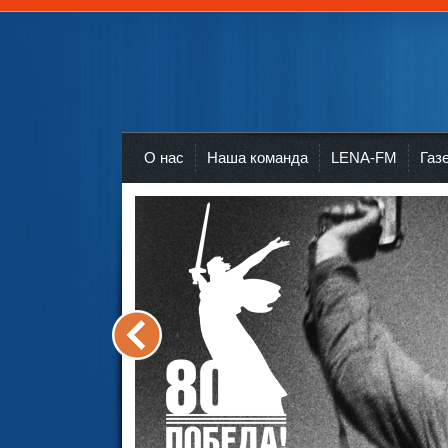
Телерадиокомпания Диалог Усть-Кут
r
О нас
Наша команда
LENA-FM
Газ
<