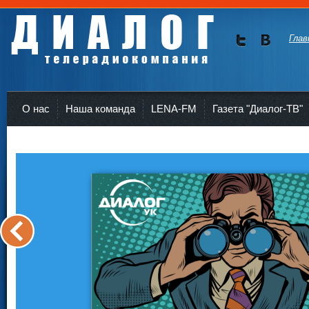
Глав
Мы в
Мы в
Twitte
vKont
Телерадиокомпания Диалог Усть-Кут
r
akte
О нас
Наша команда
LENA-FM
Газета "Диалог-ТВ"
<