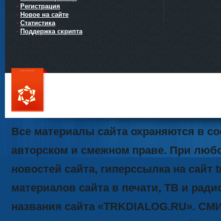
Регистрация
Новое на сайте
Статистика
Поддержка скрипта
111
Все материалы сайта охраняются в со
авторском и смежном праве. При люб
новостей сайта, гиперссылка на сайт t
материалов сайта в печати, ТВ и ради
названия сайта «TRKDIALOG.RU». СМ