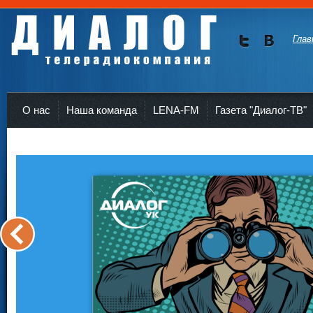
Глав
Мы в
Мы в
Twitte
vKont
Телерадиокомпания Диалог Усть-Кут
r
akte
О нас
Наша команда
LENA-FM
Газета "Диалог-ТВ"
<