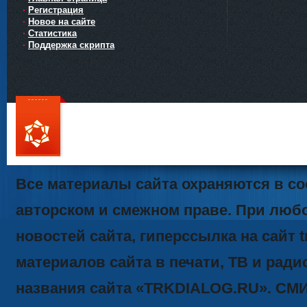
Регистрация
Новое на сайте
Статистика
Поддержка скрипта
111
Все материалы сайта охраняются в со
авторском и смежном праве. При люб
новостей сайта, гиперссылка на сайт t
материалов сайта в печати, ТВ и ради
названия сайта «TRKDIALOG.RU». СМ