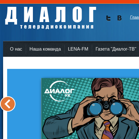
Глав
Мы в
Мы в
Twitte
vKont
Телерадиокомпания Диалог Усть-Кут
r
akte
О нас
Наша команда
LENA-FM
Газета "Диалог-ТВ"
<