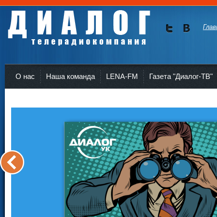
Глав
Мы в
Мы в
Twitte
vKont
Телерадиокомпания Диалог Усть-Кут
r
akte
О нас
Наша команда
LENA-FM
Газета "Диалог-ТВ"
<