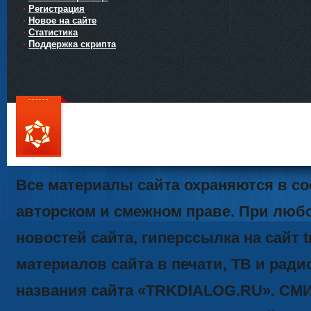
Регистрация
Новое на сайте
Статистика
Поддержка скрипта
111
Все материалы сайта охраняются в со
авторском и смежном праве. При люб
новостей сайта, гиперссылка на сайт t
материалов сайта в печати, ТВ и ради
названия сайта «TRKDIALOG.RU». СМ