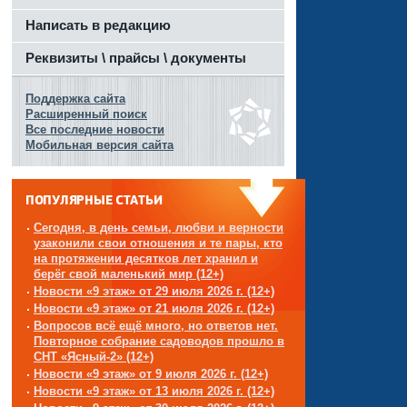
Написать в редакцию
Реквизиты \ прайсы \ документы
Поддержка сайта
Расширенный поиск
Все последние новости
Мобильная версия сайта
ПОПУЛЯРНЫЕ СТАТЬИ
Сегодня, в день семьи, любви и верности
узаконили свои отношения и те пары, кто
на протяжении десятков лет хранил и
берёг свой маленький мир (12+)
Новости «9 этаж» от 29 июля 2026 г. (12+)
Новости «9 этаж» от 21 июля 2026 г. (12+)
Вопросов всё ещё много, но ответов нет.
Повторное собрание садоводов прошло в
СНТ «Ясный-2» (12+)
Новости «9 этаж» от 9 июля 2026 г. (12+)
Новости «9 этаж» от 13 июля 2026 г. (12+)