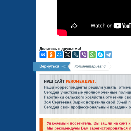
Делитесь с друзьями!
Вернуться
Комментариев: 0
НАШ САЙТ
РЕКОМЕНДУЕТ:
Наши корреспонденты решили узнать, отмеча
Сегодня участковые уполномоченные полиц
Работники сельского хозяйства отметили с
Зоя Сергеевна Эмрих встретила свой 39-ый
Сегодня свой профессиональный праздник о
Уважаемый посетитель, Вы зашли на сайт к
Мы рекомендуем Вам
зарегистрироваться
л