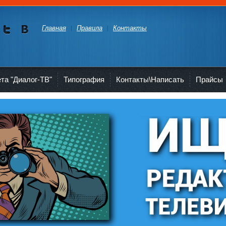
Главная
Правила
Контакты
Мы в
Мы в
Twitte
vKont
akte
ета "Диалог-ТВ"
Типография
Контакты\Написать
Прайсы