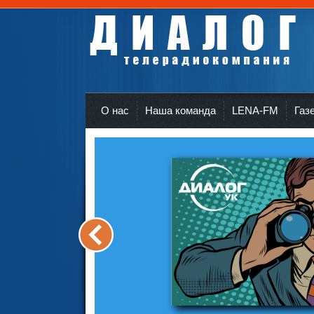
Телерадиокомпания Диалог Усть-Кут
r
О нас
Наша команда
LENA-FM
Газ
<