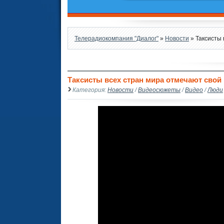
Телерадиокомпания "Диалог"
»
Новости
» Таксисты 
Таксисты всех стран мира отмечают сво
Категория:
Новости
/
Видеосюжеты
/
Видео
/
Люди