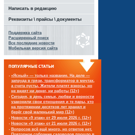
Написать в редакцию
Реквизиты \ прайсы \ документы
Поддержка сайта
Расширенный поиск
Все последние новости
Мобильная версия сайта
ПОПУЛЯРНЫЕ СТАТЬИ
«Ясный» — только название. На деле —
запруда в грязи, трансформатор в мечтах,
а счета пусты. Жители платят взносы, но
не видят ни денег, ни работы (12+)
Сегодня, в день семьи, любви и верности
узаконили свои отношения и те пары, кто
на протяжении десятков лет хранил и
берёг свой маленький мир (12+)
Новости «9 этаж» от 29 июля 2026 г. (12+)
Новости «9 этаж» от 21 июля 2026 г. (12+)
Вопросов всё ещё много, но ответов нет.
Повторное собрание садоводов прошло в