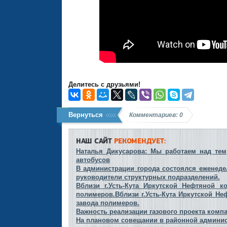
Делитесь с друзьями!
Вернуться
Комментариев: 0
НАШ САЙТ
РЕКОМЕНДУЕТ:
Наталья Дикусарова: Мы работаем над тем
автобусов
В администрации города состоялся еженеде
руководители структурных подразделений.
Вблизи г.Усть-Кута Иркутской Нефтяной к
полимеров.Вблизи г.Усть-Кута Иркутской Н
завода полимеров.
Важность реализации газового проекта компа
На плановом совещании в районной админи