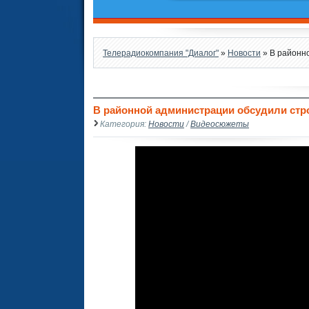
Телерадиокомпания "Диалог"
»
Новости
» В районно
В районной администрации обсудили стр
Категория:
Новости
/
Видеосюжеты