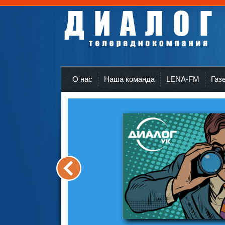
Телерадиокомпания Диалог Усть-Кут
r
О нас
Наша команда
LENA-FM
Газ
<