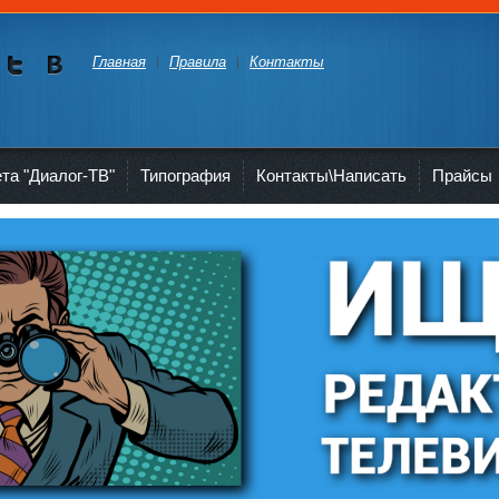
Главная
Правила
Контакты
Мы в
Мы в
Twitte
vKont
akte
ета "Диалог-ТВ"
Типография
Контакты\Написать
Прайсы