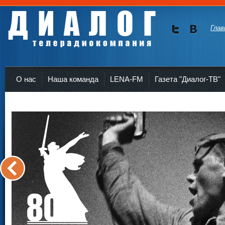
Глав
Мы в
Мы в
Twitte
vKont
Телерадиокомпания Диалог Усть-Кут
r
akte
О нас
Наша команда
LENA-FM
Газета "Диалог-ТВ"
<