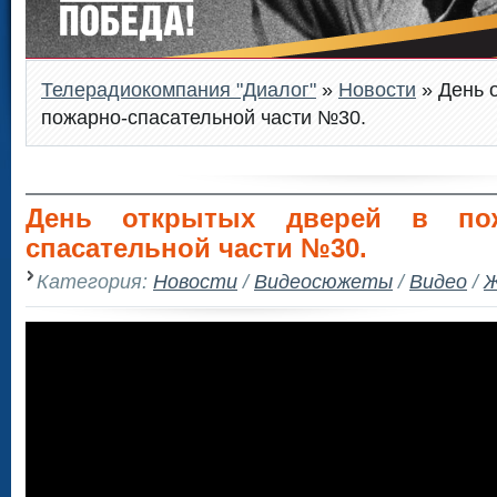
Телерадиокомпания "Диалог"
»
Новости
» День 
пожарно-спасательной части №30.
День открытых дверей в пож
спасательной части №30.
Категория:
Новости
/
Видеосюжеты
/
Видео
/
Ж