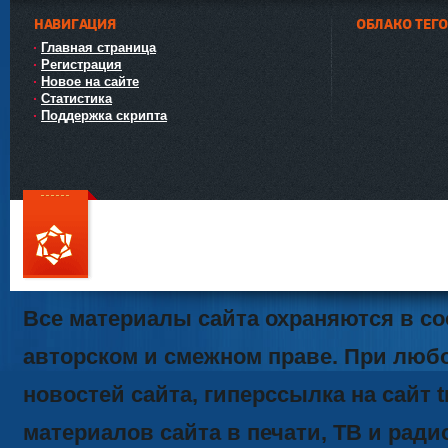
НАВИГАЦИЯ
ОБЛАКО ТЕГ
Главная страница
Регистрация
Новое на сайте
Статистика
Поддержка скрипта
111
Все материалы сайта охраняются в со
авторском и смежном праве. При люб
новостей сайта, гиперссылка на сайт t
материалов сайта в печати, ТВ и ради