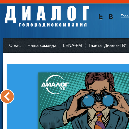
Глав
Мы в
Мы в
Twitte
vKont
Телерадиокомпания Диалог Усть-Кут
r
akte
О нас
Наша команда
LENA-FM
Газета "Диалог-ТВ"
<