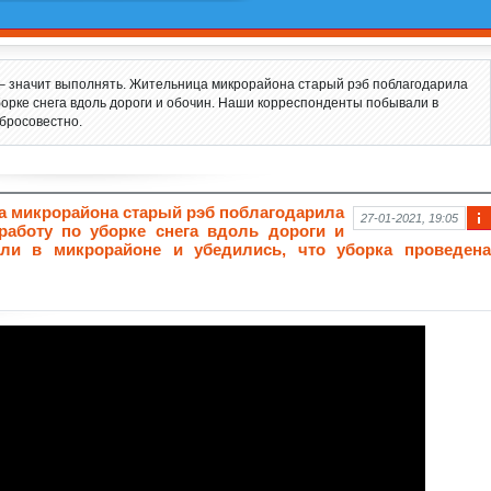
– значит выполнять. Жительница микрорайона старый рэб поблагодарила
орке снега вдоль дороги и обочин. Наши корреспонденты побывали в
обросовестно.
а микрорайона старый рэб поблагодарила
27-01-2021, 19:05
работу по уборке снега вдоль дороги и
Ин
ли в микрорайоне и убедились, что уборка проведена
фо
рм
аци
я к
нов
ост
и