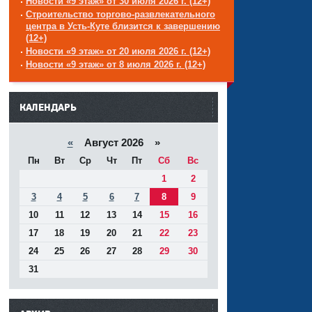
Новости «9 этаж» от 30 июля 2026 г. (12+)
Строительство торгово-развлекательного
центра в Усть-Куте близится к завершению
(12+)
Новости «9 этаж» от 20 июля 2026 г. (12+)
Новости «9 этаж» от 8 июля 2026 г. (12+)
------
КАЛЕНДАРЬ
«
Август 2026 »
Пн
Вт
Ср
Чт
Пт
Сб
Вс
1
2
3
4
5
6
7
8
9
10
11
12
13
14
15
16
17
18
19
20
21
22
23
24
25
26
27
28
29
30
31