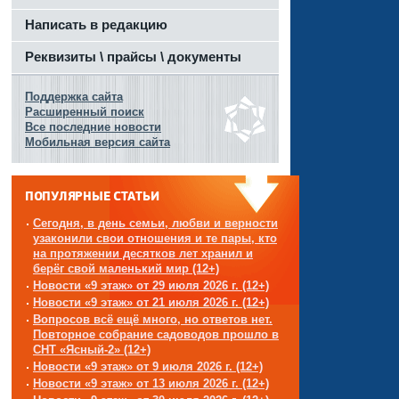
Написать в редакцию
Реквизиты \ прайсы \ документы
Поддержка сайта
Расширенный поиск
Все последние новости
Мобильная версия сайта
ПОПУЛЯРНЫЕ СТАТЬИ
Сегодня, в день семьи, любви и верности
узаконили свои отношения и те пары, кто
на протяжении десятков лет хранил и
берёг свой маленький мир (12+)
Новости «9 этаж» от 29 июля 2026 г. (12+)
Новости «9 этаж» от 21 июля 2026 г. (12+)
Вопросов всё ещё много, но ответов нет.
Повторное собрание садоводов прошло в
СНТ «Ясный-2» (12+)
Новости «9 этаж» от 9 июля 2026 г. (12+)
Новости «9 этаж» от 13 июля 2026 г. (12+)