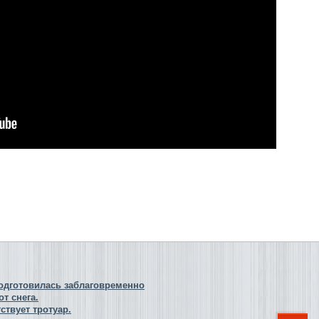
одготовилась заблаговременно
т снега.
ствует тротуар.