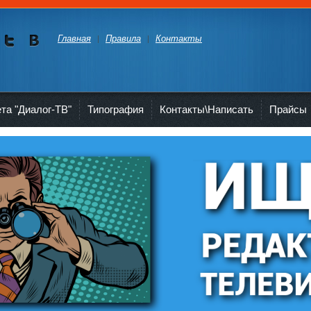
Главная
Правила
Контакты
Мы в
Мы в
Twitte
vKont
akte
ета "Диалог-ТВ"
Типография
Контакты\Написать
Прайсы