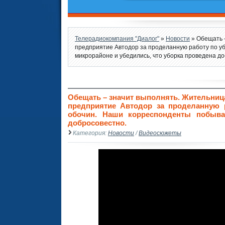
Телерадиокомпания "Диалог"
»
Новости
» Обещать 
предприятие Автодор за проделанную работу по уб
микрорайоне и убедились, что уборка проведена д
Обещать – значит выполнять. Жительниц
предприятие Автодор за проделанную 
обочин. Наши корреспонденты побыва
добросовестно.
Категория:
Новости
/
Видеосюжеты