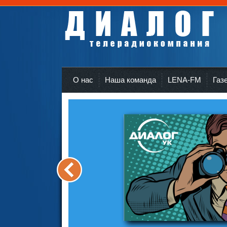
Телерадиокомпания Диалог Усть-Кут
r
О нас
Наша команда
LENA-FM
Газ
<