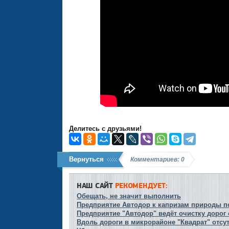
Делитесь с друзьями!
Вернуться
Комментариев: 0
НАШ САЙТ
РЕКОМЕНДУЕТ:
Обещать, не значит выполнить
Предприятие Автодор к капризам природы п
Предприятие "Автодор" ведёт очистку дорог о
Вдоль дороги в микрорайоне "Квадрат" отсут