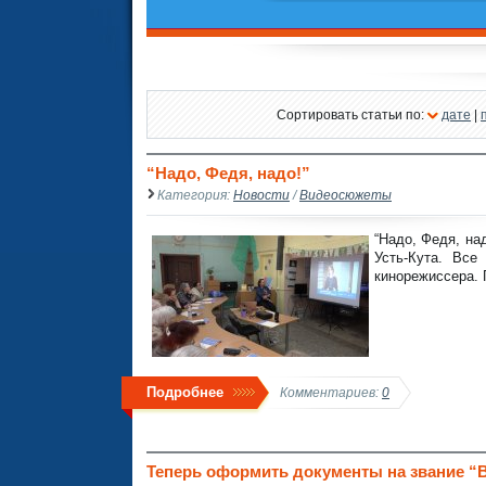
Сортировать статьи по:
дате
|
“Надо, Федя, надо!”
Категория:
Новости
/
Видеосюжеты
“Надо, Федя, на
Усть-Кута. Все
кинорежиссера. 
Подробнее
Комментариев:
0
Теперь оформить документы на звание “В