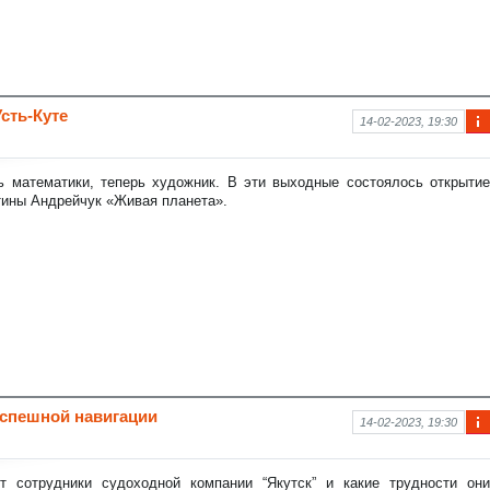
сть-Куте
14-02-2023, 19:30
Ин
фо
рм
ь математики, теперь художник. В эти выходные состоялось открытие
аци
тины Андрейчук «Живая планета».
я к
нов
ост
и
успешной навигации
14-02-2023, 19:30
Ин
фо
рм
т сотрудники судоходной компании “Якутск” и какие трудности они