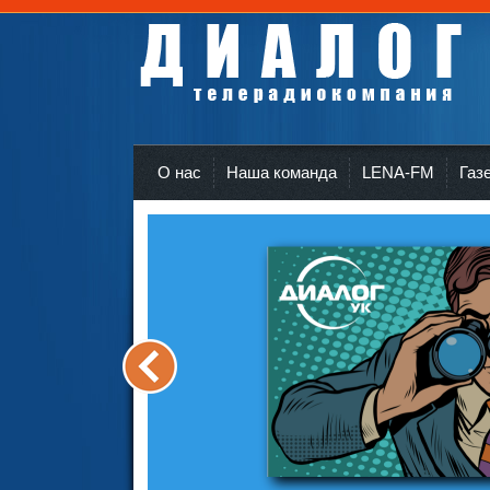
Телерадиокомпания Диалог Усть-Кут
r
О нас
Наша команда
LENA-FM
Газ
<