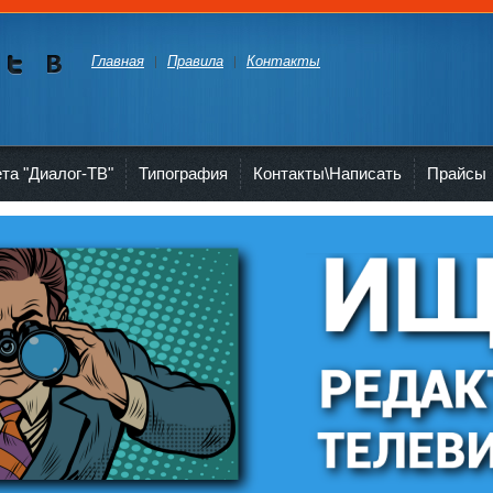
Главная
Правила
Контакты
Мы в
Мы в
Twitte
vKont
akte
ета "Диалог-ТВ"
Типография
Контакты\Написать
Прайсы