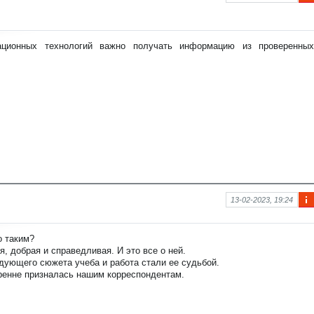
Ин
фо
рм
аци
ционных технологий важно получать информацию из проверенных
я к
нов
ост
и
13-02-2023, 19:24
Ин
фо
рм
о таким?
аци
я, добрая и справедливая. И это все о ней.
я к
дующего сюжета учеба и работа стали ее судьбой.
нов
ренне призналась нашим корреспондентам.
ост
и