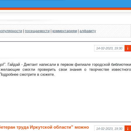
популярности
|
посещаемости
|
комментариям
|
алфавиту
14-02-2023, 19:30
Ин
фо
рм
до!”. Гайдай - Диктант написали в первом филиале городской библиотеки
аци
 желающие смогли проверить свои знания о творчестве известного
я к
Подробнее смотрите в сюжете.
нов
ост
и
етеран труда Иркутской области” можно
14-02-2023, 19:30