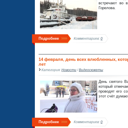
встречают во в
Горелова.
Подробнее
Комментариев:
0
14 февраля, день всех влюбленных, кот
лет
Категория:
Новости
/
Видеосюжеты
День святого В
который отмеча
проводят его с
этот счёт думаю
Подробнее
Комментариев:
0