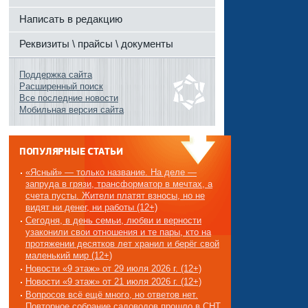
Написать в редакцию
Реквизиты \ прайсы \ документы
Поддержка сайта
Расширенный поиск
Все последние новости
Мобильная версия сайта
ПОПУЛЯРНЫЕ СТАТЬИ
«Ясный» — только название. На деле —
запруда в грязи, трансформатор в мечтах, а
счета пусты. Жители платят взносы, но не
видят ни денег, ни работы (12+)
Сегодня, в день семьи, любви и верности
узаконили свои отношения и те пары, кто на
протяжении десятков лет хранил и берёг свой
маленький мир (12+)
Новости «9 этаж» от 29 июля 2026 г. (12+)
Новости «9 этаж» от 21 июля 2026 г. (12+)
Вопросов всё ещё много, но ответов нет.
Повторное собрание садоводов прошло в СНТ