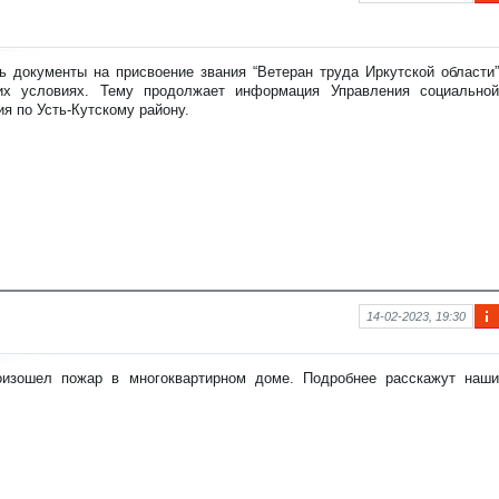
Ин
фо
рм
аци
ь документы на присвоение звания “Ветеран труда Иркутской области”
я к
их условиях. Тему продолжает информация Управления социальной
нов
я по Усть-Кутскому району.
ост
и
14-02-2023, 19:30
Ин
фо
рм
оизошел пожар в многоквартирном доме. Подробнее расскажут наши
аци
я к
нов
ост
и