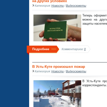
на других условиях
Категория:
Новости
/
Видеосюжеты
Теперь оформит
можно на друг
защиты населени
Подробнее
Комментариев:
0
В Усть-Куте произошел пожар
Категория:
Новости
/
Видеосюжеты
В Усть-Куте пр
корреспонденты.