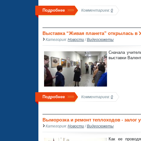
Подробнее
Комментариев:
0
Выставка “Живая планета” открылась в У
Категория:
Новости
/
Видеосюжеты
Сначала учител
выставки Вален
Подробнее
Комментариев:
0
Выморозка и ремонт теплоходов - залог 
Категория:
Новости
/
Видеосюжеты
Как ее проводя