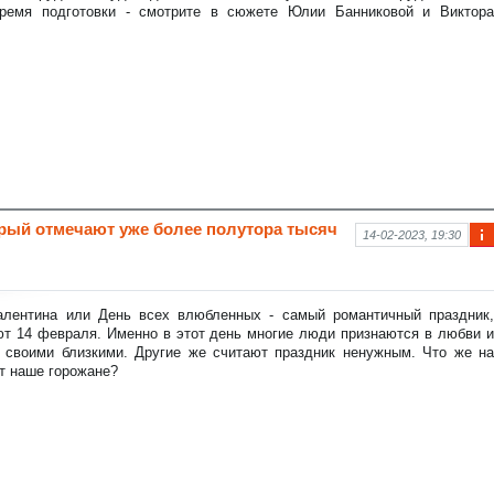
аци
ремя подготовки - смотрите в сюжете Юлии Банниковой и Виктора
я к
нов
ост
и
орый отмечают уже более полутора тысяч
14-02-2023, 19:30
Ин
фо
рм
аци
алентина или День всех влюбленных - самый романтичный праздник,
я к
ют 14 февраля. Именно в этот день многие люди признаются в любви и
нов
о своими близкими. Другие же считают праздник ненужным. Что же на
ост
т наше горожане?
и