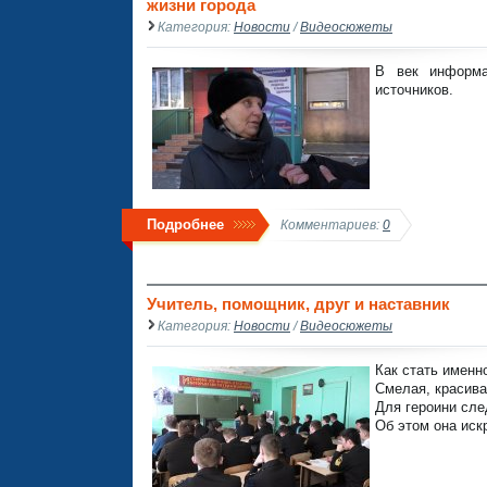
жизни города
Категория:
Новости
/
Видеосюжеты
В век информа
источников.
Подробнее
Комментариев:
0
Учитель, помощник, друг и наставник
Категория:
Новости
/
Видеосюжеты
Как стать именн
Смелая, красива
Для героини сле
Об этом она иск