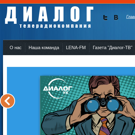
Глав
Мы в
Мы в
Twitte
vKont
Телерадиокомпания Диалог Усть-Кут
r
akte
О нас
Наша команда
LENA-FM
Газета "Диалог-ТВ"
<