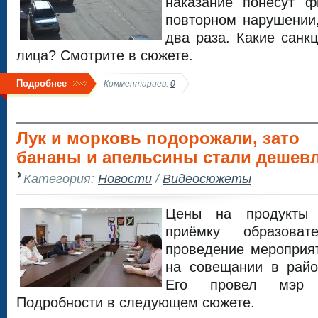
наказание понесут ф
повторном нарушении
два раза. Какие санк
лица? Смотрите в сюжете.
Подробнее
Комментариев:
0
Лук и морковь подорожали, зато
бананы и апельсины стали дешев
Категория:
Новости
/
Видеосюжеты
Цены на продукты 
приёмку образоват
проведение мероприя
на совещании в райо
Его провел мэр 
Подробности в следующем сюжете.