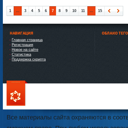
1
...
3
4
5
6
7
8
9
10
11
...
15
Наза
Впер
д
ед
НАВИГАЦИЯ
ОБЛАКО ТЕГ
Главная страница
Регистрация
Новое на сайте
Статистика
Поддержка скрипта
111
Все материалы сайта охраняются в соотв