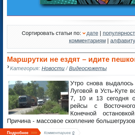
Сортировать статьи по:
дате
|
популярност
комментариям
|
алфавит
Маршрутки не ездят – идите пешк
Категория:
Новости
/
Видеосюжеты
Утро снова выдалось
Луговой в Усть-Куте 
7, 10 и 13 сегодня 
рейсы с Восточного
Конечной остановко
Причина - массовое скопление большегрузов
Подробнее
Комментариев:
0