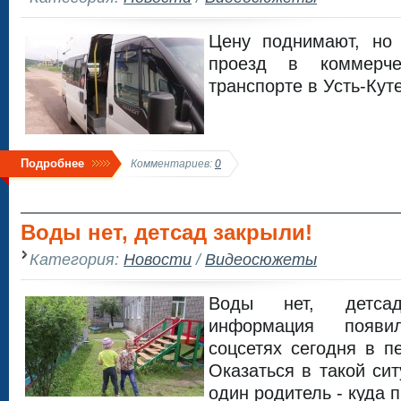
Цену поднимают, но
проезд в коммерче
транспорте в Усть-Кут
Подробнее
Комментариев:
0
Воды нет, детсад закрыли!
Категория:
Новости
/
Видеосюжеты
Воды нет, детса
информация появи
соцсетях сегодня в п
Оказаться в такой си
один родитель - куда 