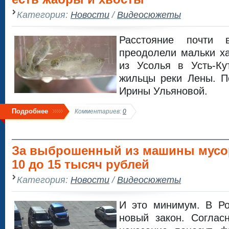
Категория:
Новости
/
Видеосюжеты
Расстояние почти 
преодолели мальки х
из Усолья в Усть-Ку
жильцы реки Лены. П
Ирины Ульяновой.
Подробнее
Комментариев:
0
За выброшенный из машины мусор
10 до 15 тысяч рублей
Категория:
Новости
/
Видеосюжеты
И это минимум. В Ро
новый закон. Соглас