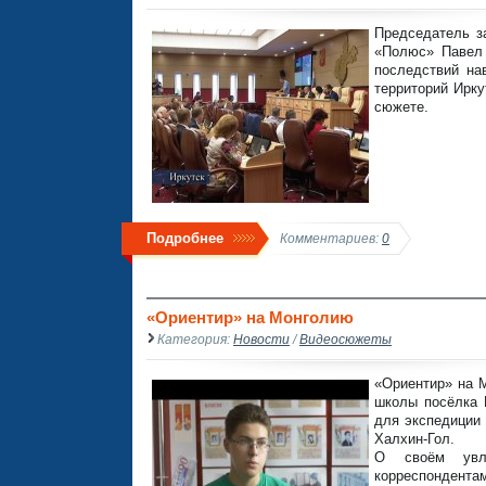
Председатель з
«Полюс» Павел 
последствий на
территорий Ирку
сюжете.
Подробнее
Комментариев:
0
«Ориентир» на Монголию
Категория:
Новости
/
Видеосюжеты
«Ориентир» на М
школы посёлка 
для экспедиции 
Халхин-Гол.
О своём увле
корреспондента