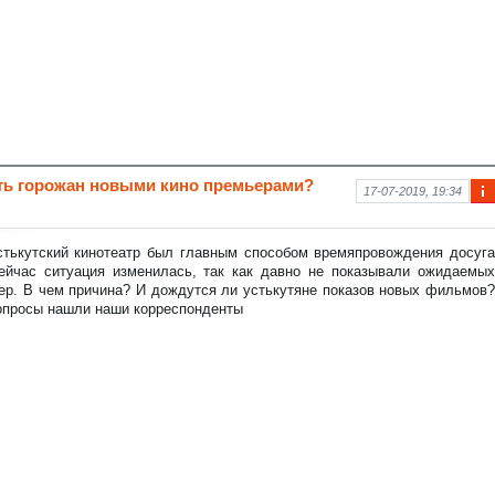
ать горожан новыми кино премьерами?
17-07-2019, 19:34
Ин
фо
рм
стькутский кинотеатр был главным способом времяпровождения досуга
аци
ейчас ситуация изменилась, так как давно не показывали ожидаемых
я к
ер. В чем причина? И дождутся ли устькутяне показов новых фильмов?
нов
вопросы нашли наши корреспонденты
ост
и