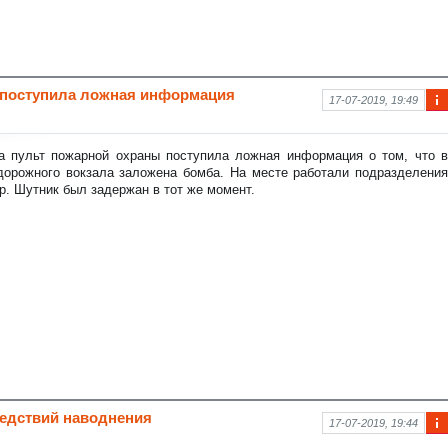
 поступила ложная информация
17-07-2019, 19:49
Ин
фо
рм
а пульт пожарной охраны поступила ложная информация о том, что в
аци
дорожного вокзала заложена бомба. На месте работали подразделения
я к
р. Шутник был задержан в тот же момент.
нов
ост
и
ледствий наводнения
17-07-2019, 19:44
Ин