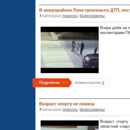
В микрорайоне Лена произошло ДТП, пос
Категория:
Новости
/
Видеосюжеты
Вчера днём на 
инспекторами Г
Подробнее
Комментариев:
0
Возраст спорту не помеха
Категория:
Новости
/
Видеосюжеты
Возраст спорту
областной спар