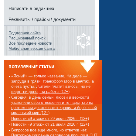
Написать в редакцию
Реквизиты \ прайсы \ документы
Поддержка сайта
Расширенный поиск
Все последние новости
Мобильная версия сайта
ПОПУЛЯРНЫЕ СТАТЬИ
«Ясный» — только название. На деле —
запруда в грязи, трансформатор в мечтах, а
счета пусты. Жители платят взносы, но не
видят ни денег, ни работы (12+)
Сегодня, в день семьи, любви и верности
узаконили свои отношения и те пары, кто на
протяжении десятков лет хранил и берёг свой
маленький мир (12+)
Новости «9 этаж» от 29 июля 2026 г. (12+)
Новости «9 этаж» от 21 июля 2026 г. (12+)
Вопросов всё ещё много, но ответов нет.
Повторное собрание садоводов прошло в СНТ