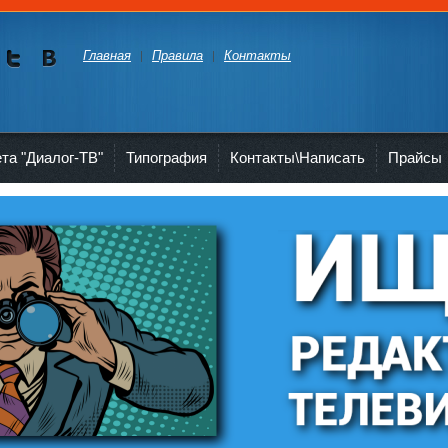
Главная
Правила
Контакты
Мы в
Мы в
Twitte
vKont
akte
ета "Диалог-ТВ"
Типография
Контакты\Написать
Прайсы