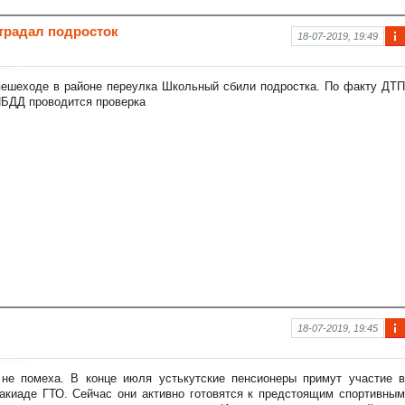
традал подросток
18-07-2019, 19:49
Ин
фо
рм
пешеходе в районе переулка Школьный сбили подростка. По факту ДТП
аци
ИБДД проводится проверка
я к
нов
ост
и
18-07-2019, 19:45
Ин
фо
рм
 не помеха. В конце июля устькутские пенсионеры примут участие в
аци
такиаде ГТО. Сейчас они активно готовятся к предстоящим спортивным
я к