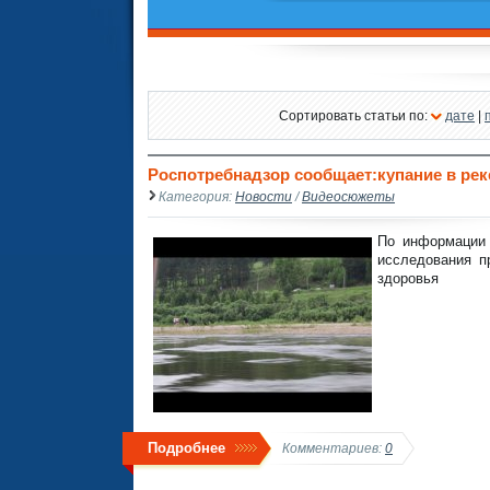
Сортировать статьи по:
дате
|
Роспотребнадзор сообщает:купание в рек
Категория:
Новости
/
Видеосюжеты
По информации 
исследования п
здоровья
Подробнее
Комментариев:
0