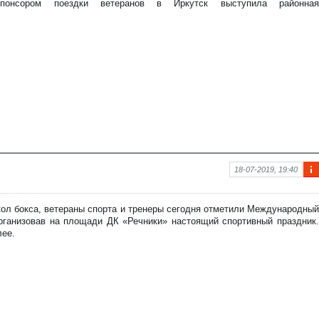
Спонсором поездки ветеранов в Иркутск выступила районная
нов
ост
и
18-07-2019, 19:40
Ин
фо
рм
ол бокса, ветераны спорта и тренеры сегодня отметили Международный
аци
организовав на площади ДК «Речники» настоящий спортивный праздник.
я к
лее.
нов
ост
и