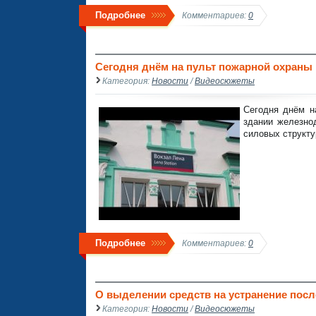
Подробнее
Комментариев:
0
Сегодня днём на пульт пожарной охраны
Категория:
Новости
/
Видеосюжеты
Сегодня днём н
здании железно
силовых структу
Подробнее
Комментариев:
0
О выделении средств на устранение пос
Категория:
Новости
/
Видеосюжеты