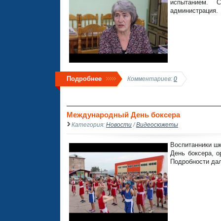
испытанием. 
администрация.
Подробнее
Комментариев:
0
Международный День боксера
Категория:
Новости
/
Видеосюжеты
Воспитанники шк
День боксера, 
Подробности да