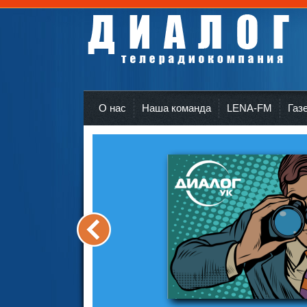
Телерадиокомпания Диалог Усть-Кут
r
О нас
Наша команда
LENA-FM
Газ
<