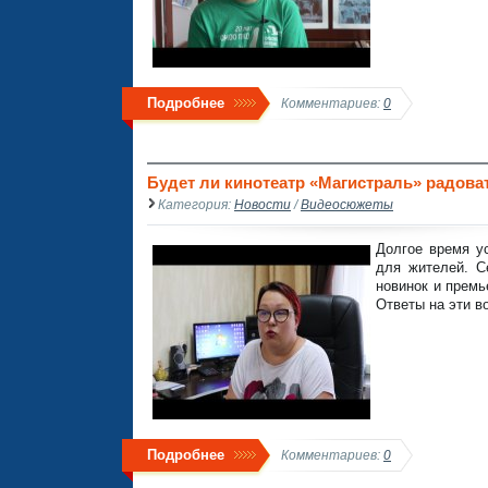
Подробнее
Комментариев:
0
Будет ли кинотеатр «Магистраль» радов
Категория:
Новости
/
Видеосюжеты
Долгое время у
для жителей. С
новинок и премь
Ответы на эти 
Подробнее
Комментариев:
0