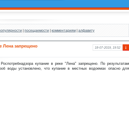
популярности
|
посещаемости
|
комментариям
|
алфавиту
е Лена запрещено
18-07-2019, 19:52
Ин
фо
рм
Роспотребнадзора купание в реке "Лена" запрещено. По результатам
аци
роб воды установлено, что купание в местных водоемах опасно для
я к
нов
ост
и