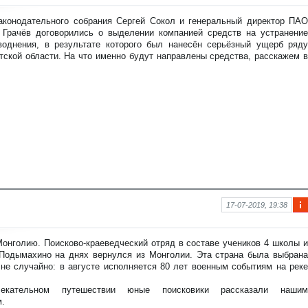
фо
рм
аконодательного собрания Сергей Сокол и генеральный директор ПАО
аци
Грачёв договорились о выделении компанией средств на устранение
я к
воднения, в результате которого был нанесён серьёзный ущерб ряду
нов
тской области. На что именно будут направлены средства, расскажем в
ост
и
17-07-2019, 19:38
Ин
фо
рм
онголию. Поисково-краеведческий отряд в составе учеников 4 школы и
аци
Подымахино на днях вернулся из Монголии. Эта страна была выбрана
я к
не случайно: в августе исполняется 80 лет военным событиям на реке
нов
ост
кательном путешествии юные поисковики рассказали нашим
и
м.