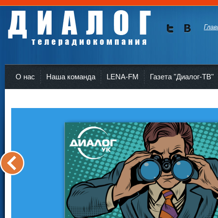
Глав
Мы в
Мы в
Twitte
vKont
Телерадиокомпания Диалог Усть-Кут
r
akte
О нас
Наша команда
LENA-FM
Газета "Диалог-ТВ"
<