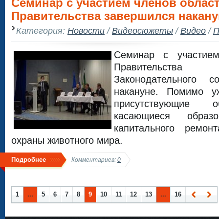
Семинар с участием членов облас
Правительства завершился накану
Категория:
Новости
/
Видеосюжеты
/
Видео
/
П
Семинар с участием
Правительств
Законодательного с
накануне. Помимо у
присутствующие о
касающиеся образо
капитального ремо
охраны животного мира.
Подробнее
Комментариев:
0
1
...
5
6
7
8
9
10
11
12
13
...
16
Наза
Впер
д
ед