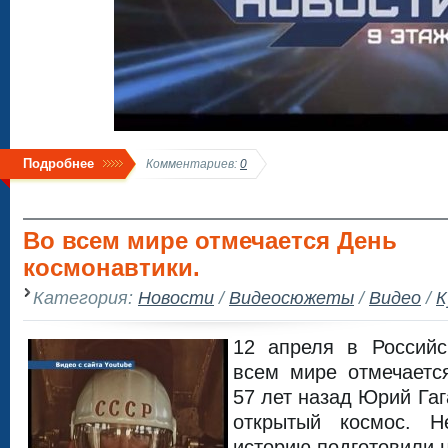
Подробнее
Комментариев:
0
Во всем мире отмечается День
космонавтики.
Категория:
Новости
/
Видеосюжеты
/
Видео
/
К
12 апреля в Россий
всем мире отмечаетс
57 лет назад Юрий Га
открытый космос. Н
историю подготовили 