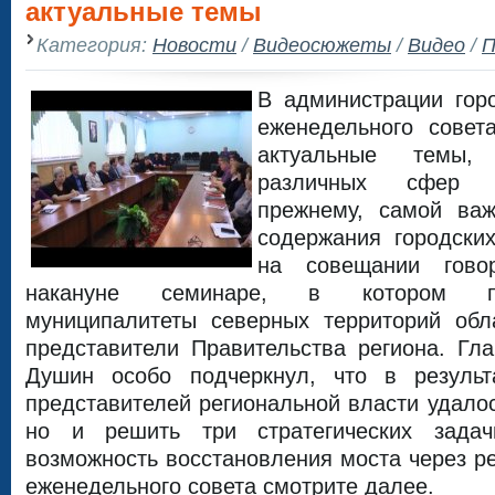
актуальные темы
Категория:
Новости
/
Видеосюжеты
/
Видео
/
П
В администрации гор
еженедельного совет
актуальные темы,
различных сфер д
прежнему, самой важ
содержания городских
на совещании гов
накануне семинаре, в котором п
муниципалитеты северных территорий обл
представители Правительства региона. Гл
Душин особо подчеркнул, что в результ
представителей региональной власти удалос
но и решить три стратегических зада
возможность восстановления моста через ре
еженедельного совета смотрите далее.