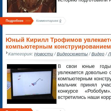
Подробнее
Комментариев:
0
Юный Кирилл Трофимов увлекает
компьютерным конструированием
Категория:
Новости
/
Видеосюжеты
/
Видео
/
Л
В свои юные годы
увлекается довольно 
компьютерным констр
мальчик принял уча
конкурсе «Робобу
встретились наши кор