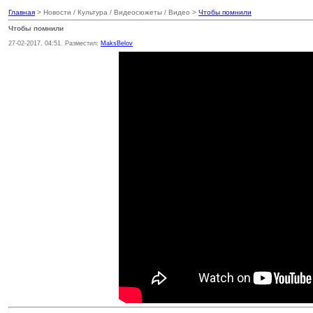
Главная
> Новости / Культура / Видеосюжеты / Видео >
Чтобы помнили
Чтобы помнили
27-02-2017, 04:51. Разместил:
MaksBelov